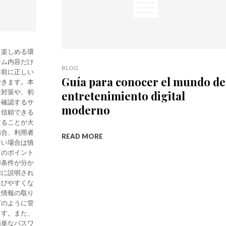
て楽しめる環
ーム内容だけ
BLOG
事前に正しい
Guía para conocer el mundo de
できます。本
全対策や、初
entretenimiento digital
を確認するサ
moderno
。信頼できる
することが大
場合、利用者
READ MORE
ない場合は慎
下のポイント
用条件が分か
確に説明され
選びやすくな
人情報の取り
どのように管
ます。また、
簡単なパスワ