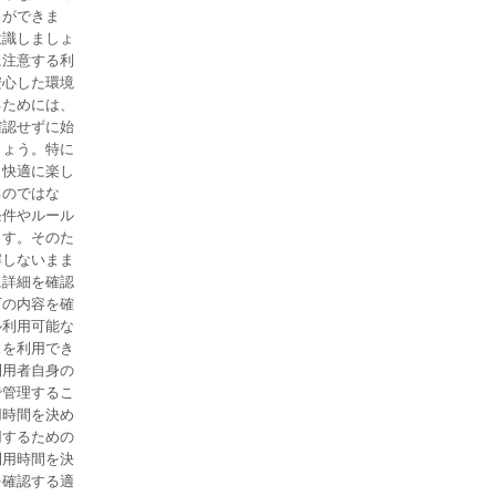
とができま
意識しましょ
に注意する利
安心した環境
るためには、
確認せずに始
しょう。特に
り快適に楽し
るのではな
条件やルール
ます。そのた
解しないまま
に詳細を確認
下の内容を確
ル利用可能な
スを利用でき
利用者自身の
で管理するこ
用時間を決め
用するための
利用時間を決
を確認する適