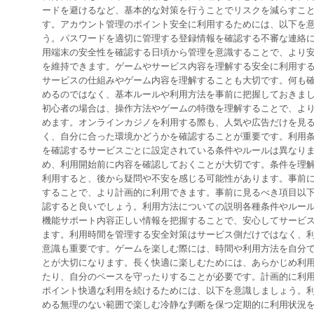
ードを避けるなど、基本的な対策を行うことでリスクを減らすこ
す。アカウント管理のポイント安全に利用するためには、以下を
う。パスワードを適切に管理する登録情報を確認する不審な連絡
用端末の安全性を確認する日頃から管理を意識することで、より
を維持できます。ゲームやサービス内容を理解する安全に利用す
サービスの仕組みやゲーム内容を理解することも大切です。何も
めるのではなく、基本ルールや利用方法を事前に把握しておきま
初心者の場合は、操作方法やゲームの特徴を理解することで、よ
めます。オンラインカジノを利用する際も、人気や広告だけを見
く、自分に合った環境かどうかを確認することが重要です。利用
を確認するサービスごとに設定されている条件やルールは異なり
め、利用開始前に内容を確認しておくことが大切です。条件を理
利用すると、後から疑問や不安を感じる可能性があります。事前
することで、より計画的に利用できます。事前に見るべき項目以
認すると良いでしょう。利用方法についての説明各種条件やルー
機能サポート内容正しい情報を把握することで、安心してサービ
ます。利用時間を管理する安全対策はサービス側だけではなく、
意識も重要です。ゲームを楽しむ際には、時間や利用方法を自分
とが大切になります。長く快適に楽しむためには、あらかじめ利
たり、自分のペースを守ったりすることが必要です。計画的に利
ポイント快適な利用を続けるためには、以下を意識しましょう。
める無理のない範囲で楽しむ冷静な判断を保つ定期的に利用状況