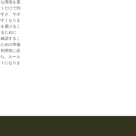
全な環境を選
ントだけで判
やすさ、サポ
やすくなりま
ルを避けるこ
するために
に確認するこ
ぶための準備
、利用前に必
がら、ルール
ントになりま