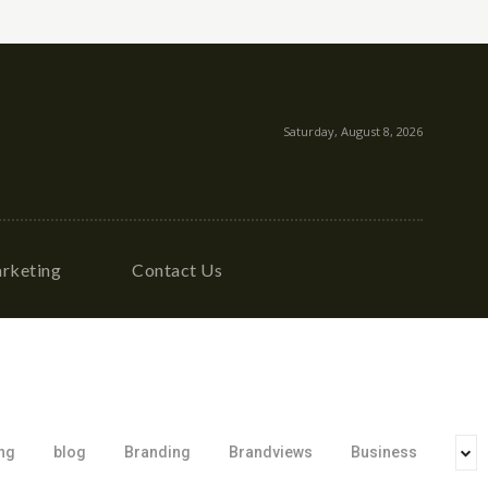
Saturday, August 8, 2026
rketing
Contact Us
ing
blog
Branding
Brandviews
Business