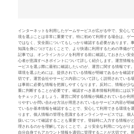
インターネットを利用したゲームサービスが広がる中で、安心し
境を選ぶことは非常に重要です。特に初めて利用する場合は、ゲ
ではなく、安全面についてもしっかり確認する必要があります。
知識を身につけておくことで、より快適に利用するための準備が
記事では、オンラインカジノを利用する前に確認しておきたい安
心者が意識すべきポイントについて詳しく紹介します。運営情報
ービスを選ぶ際に最初に確認したいのが、運営に関する情報です
環境を選ぶためには、提供されている情報が明確であるかを確認
切です。運営会社やサービス内容について詳しく説明されている
は事前に必要な情報を把握しやすくなります。反対に、情報が少
重に判断することが必要です。確認すべき基本情報利用前には以
をチェックしましょう。運営に関する情報が掲載されているか利
りやすいか問い合わせ方法が用意されているかサービス内容が明
ているか基本情報を確認することで、安心して利用できる環境を
ります。個人情報の管理を意識するオンラインサービスでは、個
扱いについて確認することも重要です。登録時に入力する情報が
理されるのかを理解しておくことで、より安全な利用につながり
自分自身でもアカウント情報を適切に管理することが大切です。