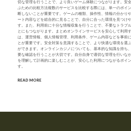
切な管理を行うことで、より良いゲーム体験につながります。安
ぶための比較方法複数のサービスを比較する際には、単一のポイ
断しないことが重要です。ゲームの種類、操作性、情報の分かり
ート内容などを総合的に見ることで、自分に合った環境を見つけ
す。また、利用前に十分な情報収集を行うことで、不要なトラブ
とにもつながります。まとめオンラインサービスを安心して利用
は、運営情報、個人情報管理、利用条件、ゲーム内容などを事前
とが重要です。安全対策を意識することで、より快適な環境を選
ができます。オンラインカジノについても、基本的な知識を持ち
要な確認を行うことが大切です。自分自身で適切な管理を行いな
を理解して計画的に楽しむことが、安心した利用につながるポイ
す。
READ MORE