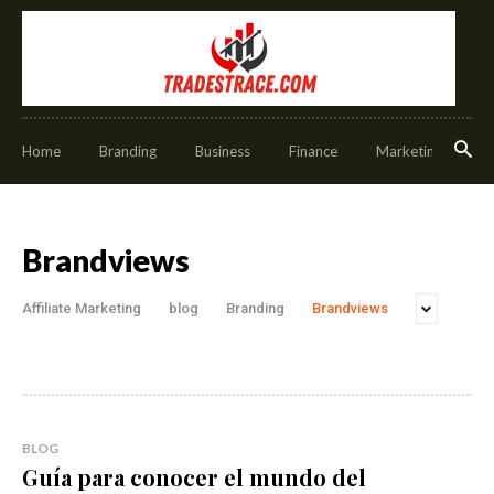
Home
Branding
Business
Finance
Marketing
O
Brandviews
Affiliate Marketing
blog
Branding
Brandviews
BLOG
Guía para conocer el mundo del