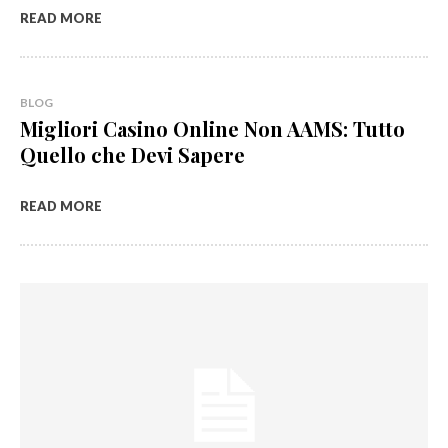
READ MORE
BLOG
Migliori Casino Online Non AAMS: Tutto
Quello che Devi Sapere
READ MORE