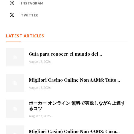
INSTAGRAM
TWITTER
LATEST ARTICLES
Guía para conocer el mundo del...
August 6, 2026
Migliori Casino Online Non AAMS: Tutto...
August 6, 2026
ポーカー オンライン 無料で実践しながら上達す
るコツ
August 5, 2026
Migliori Casinò Online Non AAMS: Cosa...