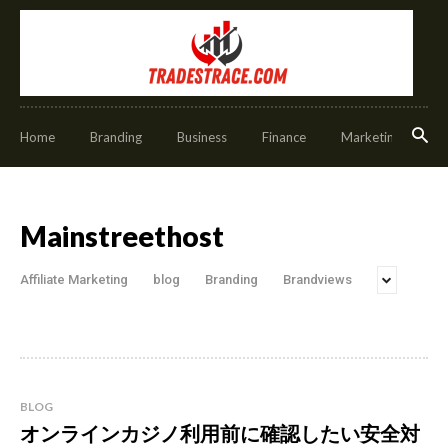
Home
Branding
Business
Finance
Marketing
O
Mainstreethost
Affiliate Marketing
blog
Branding
Brandviews
BLOG
オンラインカジノ利用前に確認したい安全対