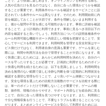
ことで、より快適に楽しめます。オンラインカジノを利用する際も、
人気や広告だけを見るのではなく、自分に合った環境かどうかを確認
することが重要です。利用条件やルールを確認するサービスごとに設
定されている条件やルールは異なります。そのため、利用開始前に内
容を確認しておくことが大切です。条件を理解しないまま利用する
と、後から疑問や不安を感じる可能性があります。事前に詳細を確認
することで、より計画的に利用できます。事前に見るべき項目以下の
内容を確認すると良いでしょう。利用方法についての説明各種条件や
ルール利用可能な機能サポート内容正しい情報を把握することで、安
心してサービスを利用できます。利用時間を管理する安全対策はサー
ビス側だけではなく、利用者自身の意識も重要です。ゲームを楽しむ
際には、時間や利用方法を自分で管理することが大切になります。長
く快適に楽しむためには、あらかじめ利用時間を決めたり、自分のペ
ースを守ったりすることが必要です。計画的に利用するためのポイン
ト快適な利用を続けるためには、以下を意識しましょう。利用時間を
決める無理のない範囲で楽しむ冷静な判断を保つ定期的に利用状況を
確認する適切な管理を行うことで、より良いゲーム体験につながりま
す。安全な環境を選ぶための比較方法複数のサービスを比較する際に
は、単一のポイントだけで判断しないことが重要です。ゲームの種
類、操作性、情報の分かりやすさ、サポート内容などを総合的に見る
ことで、自分に合った環境を見つけやすくなります。また、利用前に
十分な情報収集を行うことで、不要なトラブルを避けることにもつな
がります。まとめオンラインサービスを安心して利用するためには、