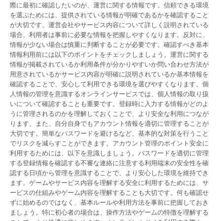
際に最初に確認したいのが、運営に関する情報です。信頼できる環境
を選ぶためには、提供されている情報が明確であるかを確認すること
が大切です。運営会社やサービス内容について詳しく説明されている
場合、利用者は事前に必要な情報を把握しやすくなります。反対に、
情報が少ない場合は慎重に判断することが必要です。確認すべき基本
情報利用前には以下のポイントをチェックしましょう。運営に関する
情報が掲載されているか利用条件が分かりやすいか問い合わせ方法が
用意されているかサービス内容が明確に説明されているか基本情報を
確認することで、安心して利用できる環境を選びやすくなります。個
人情報の管理を意識するオンラインサービスでは、個人情報の取り扱
いについて確認することも重要です。登録時に入力する情報がどのよ
うに管理されるのかを理解しておくことで、より安全な利用につなが
ります。また、自分自身でもアカウント情報を適切に管理することが
大切です。簡単なパスワードを避けるなど、基本的な対策を行うこと
でリスクを減らすことができます。アカウント管理のポイント安全に
利用するためには、以下を意識しましょう。パスワードを適切に管理
する登録情報を確認する不審な連絡に注意する利用端末の安全性を確
認する日頃から管理を意識することで、より安心した環境を維持でき
ます。ゲームやサービス内容を理解する安全に利用するためには、サ
ービスの仕組みやゲーム内容を理解することも大切です。何も確認せ
ずに始めるのではなく、基本ルールや利用方法を事前に把握しておき
ましょう。特に初心者の場合は、操作方法やゲームの特徴を理解する