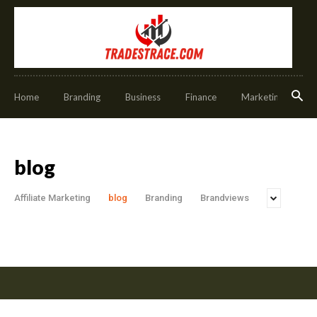
Home
Branding
Business
Finance
Marketing
O
blog
Affiliate Marketing
blog
Branding
Brandviews