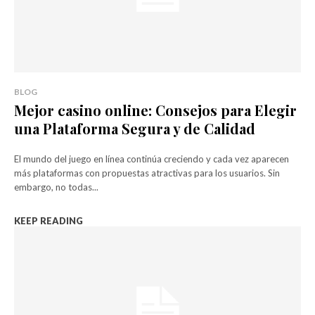
BLOG
Mejor casino online: Consejos para Elegir
una Plataforma Segura y de Calidad
El mundo del juego en línea continúa creciendo y cada vez aparecen
más plataformas con propuestas atractivas para los usuarios. Sin
embargo, no todas...
KEEP READING