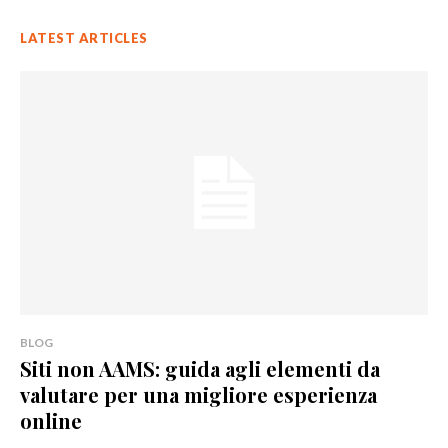
LATEST ARTICLES
BLOG
Siti non AAMS: guida agli elementi da
valutare per una migliore esperienza
online