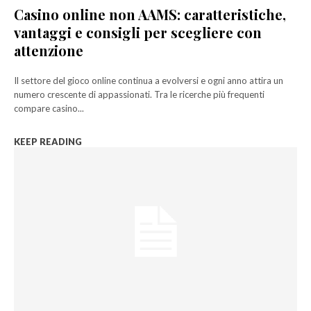
Casino online non AAMS: caratteristiche,
vantaggi e consigli per scegliere con
attenzione
Il settore del gioco online continua a evolversi e ogni anno attira un
numero crescente di appassionati. Tra le ricerche più frequenti
compare casino...
KEEP READING