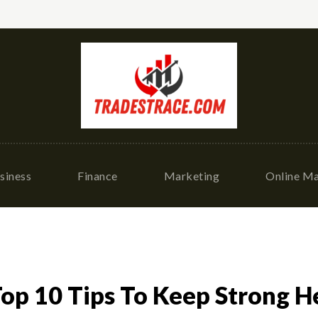
siness
Finance
Marketing
Online Ma
ाय Top 10 Tips To Keep Strong H