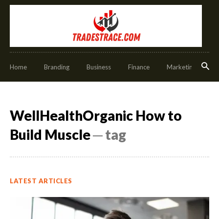
Home
Branding
Business
Finance
Marketing
O
WellHealthOrganic How to
Build Muscle
─ tag
LATEST ARTICLES