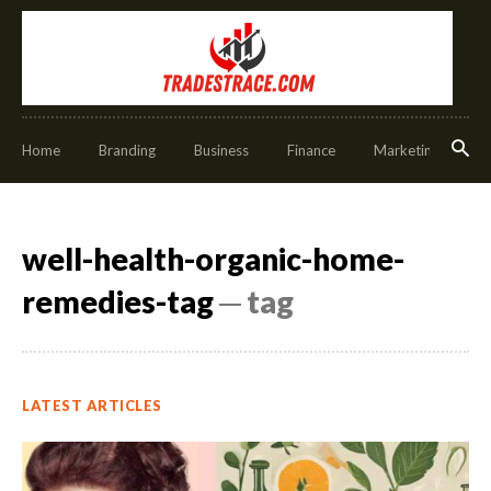
Home
Branding
Business
Finance
Marketing
O
well-health-organic-home-
remedies-tag
─ tag
LATEST ARTICLES