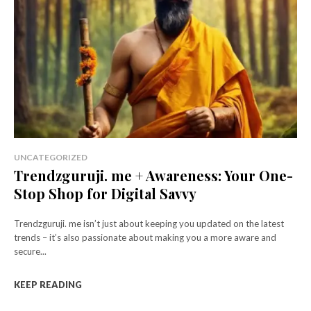
UNCATEGORIZED
Trendzguruji. me + Awareness: Your One-
Stop Shop for Digital Savvy
Trendzguruji. me isn’t just about keeping you updated on the latest
trends – it’s also passionate about making you a more aware and
secure...
KEEP READING