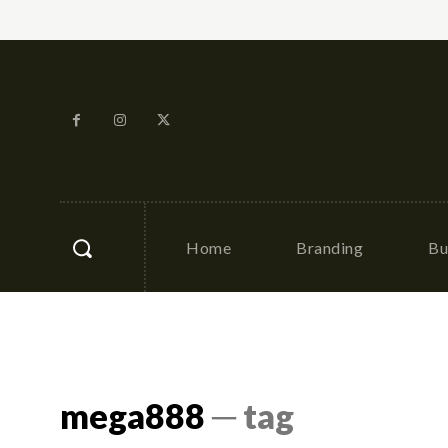
Home
Branding
Bu
mega888
─ tag