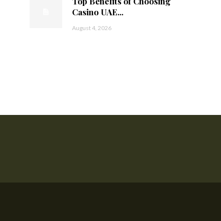
Top Benefits of Choosing
Casino UAE...
August 4, 2026