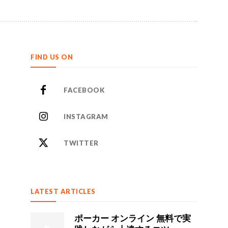
FIND US ON
FACEBOOK
INSTAGRAM
TWITTER
LATEST ARTICLES
ポーカー オンライン 無料で実