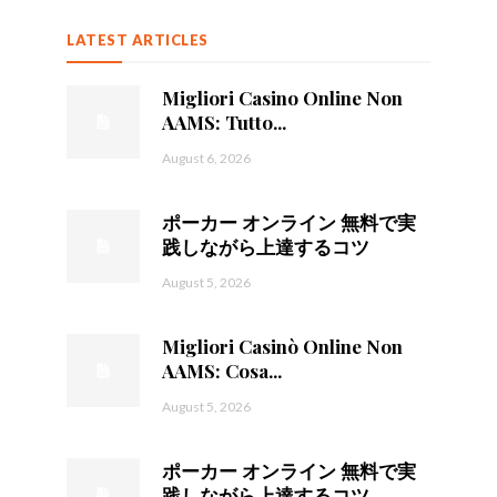
LATEST ARTICLES
Migliori Casino Online Non
AAMS: Tutto...
August 6, 2026
ポーカー オンライン 無料で実
践しながら上達するコツ
August 5, 2026
Migliori Casinò Online Non
AAMS: Cosa...
August 5, 2026
ポーカー オンライン 無料で実
践しながら上達するコツ