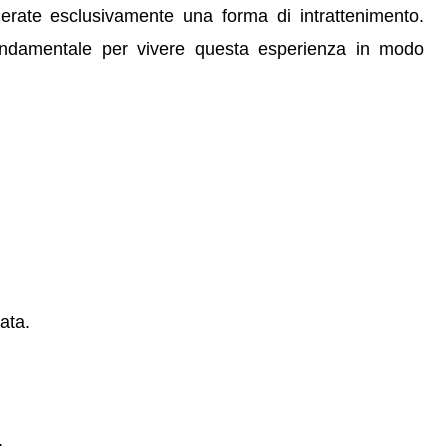
rate esclusivamente una forma di intrattenimento.
ndamentale per vivere questa esperienza in modo
ata.
.