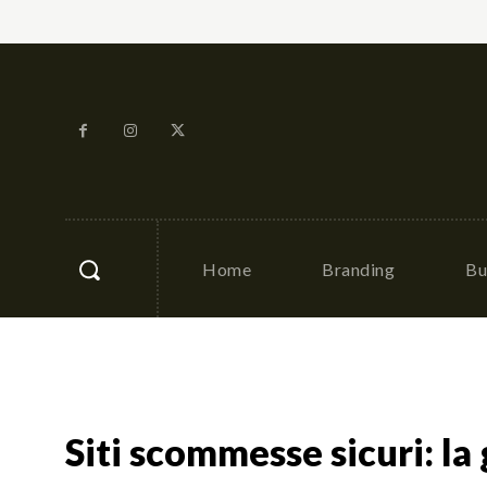
Home
Branding
Bu
Siti scommesse sicuri: la