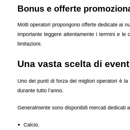
Bonus e offerte promoziona
Molti operatori propongono offerte dedicate ai nu
importante leggere attentamente i termini e le co
limitazioni.
Una vasta scelta di eventi
Uno dei punti di forza dei migliori operatori è l
durante tutto l’anno.
Generalmente sono disponibili mercati dedicati a
Calcio.