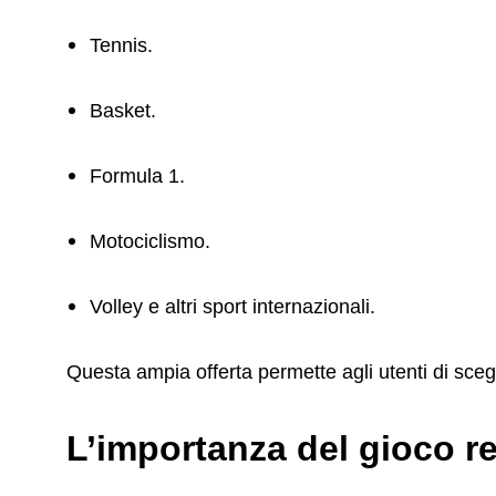
Tennis.
Basket.
Formula 1.
Motociclismo.
Volley e altri sport internazionali.
Questa ampia offerta permette agli utenti di scegl
L’importanza del gioco r