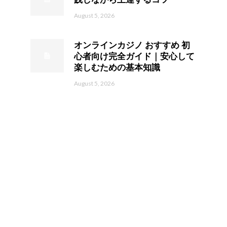
August 5, 2026
オンラインカジノ おすすめ 初
心者向け完全ガイド｜安心して
楽しむための基本知識
August 5, 2026