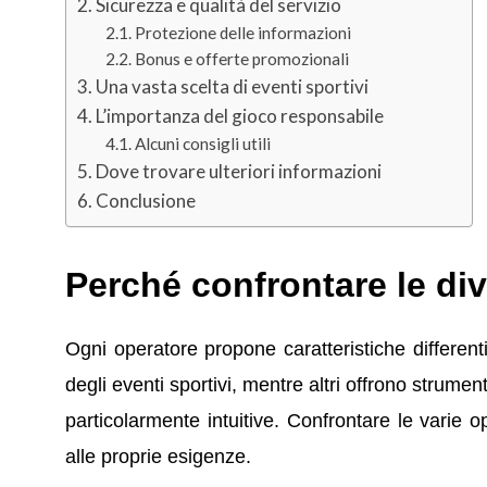
Sicurezza e qualità del servizio
Protezione delle informazioni
Bonus e offerte promozionali
Una vasta scelta di eventi sportivi
L’importanza del gioco responsabile
Alcuni consigli utili
Dove trovare ulteriori informazioni
Conclusione
Perché confrontare le di
Ogni operatore propone caratteristiche differen
degli eventi sportivi, mentre altri offrono strumenti
particolarmente intuitive. Confrontare le varie o
alle proprie esigenze.